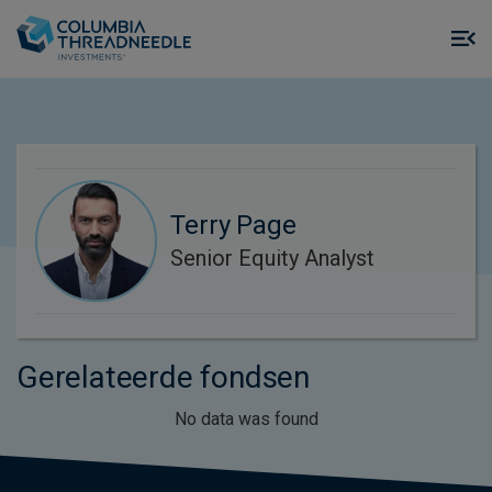
Skip to main content
M
m
o
Terry Page
Senior Equity Analyst
Gerelateerde fondsen
No data was found