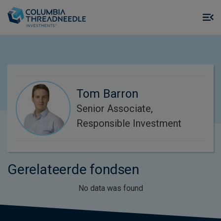
Skip to main content
M
m
o
Tom Barron
Senior Associate,
Responsible Investment
Gerelateerde fondsen
No data was found