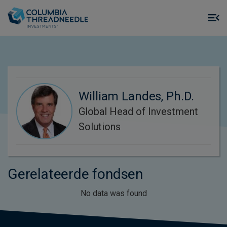
Skip to main content
M
m
o
William Landes, Ph.D.
Global Head of Investment
Solutions
Gerelateerde fondsen
No data was found