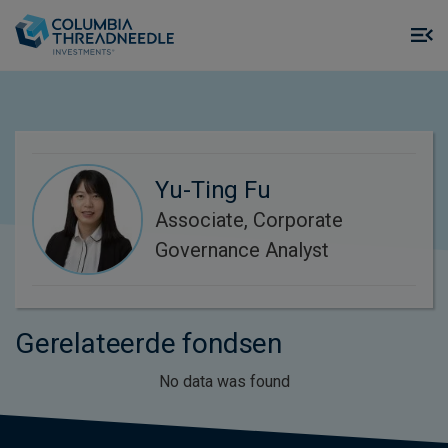
Skip to main content
M
m
o
Yu-Ting Fu
Associate, Corporate
Governance Analyst
Gerelateerde fondsen
No data was found